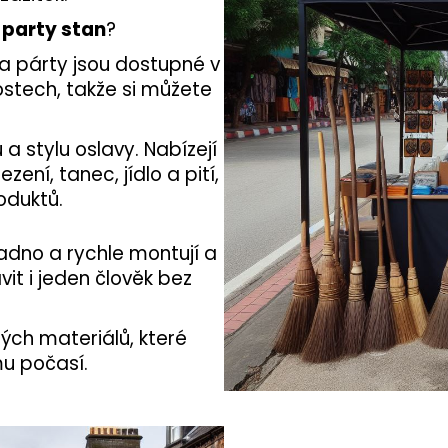
party stan
?
na párty jsou dostupné v
ostech, takže si můžete
a stylu oslavy. Nabízejí
ní, tanec, jídlo a pití,
oduktů.
nadno a rychle montují a
it i jeden člověk bez
ých materiálů, které
mu počasí.