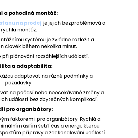
ní a pohodlná montáž:
 stanu na prodej
je jejich bezproblémová a
rychlá montáž.
tážnímu systému je zvládne rozložit a
en člověk během několika minut.
 při plánování rozsáhlejších událostí.
ilita a adaptabilita:
kážou adaptovat na různé podmínky a
požadavky.
govat na počasí nebo neočekávané změny a
ašich událostí bez zbytečných komplikací.
lí pro organizátory:
ým faktorem i pro organizátory. Rychlá a
imálním úsilím šetří čas a energii,
kterou
pektům přípravy a zdokonalování událostí.