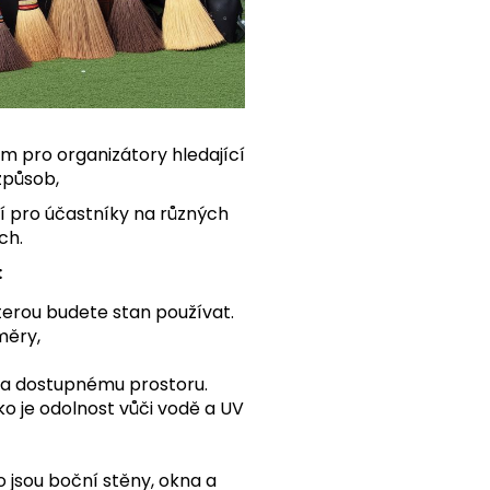
m pro organizátory hledající
 způsob,
dí pro účastníky na různých
ch.
:
terou budete stan používat.
měry,
 a dostupnému prostoru.
ako je odolnost vůči vodě a UV
o jsou boční stěny, okna a