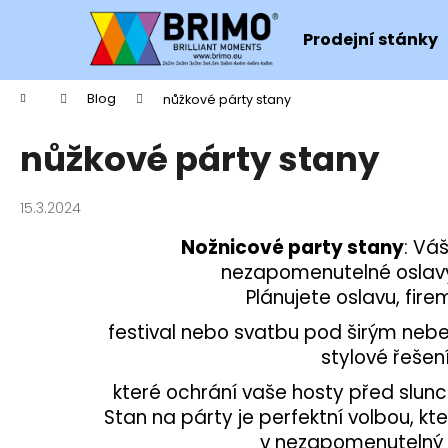
K
Přejít
na
o
Prodejní stánky
obsah
Zpět
Zpět
š
do
do
í
Domů
Blog
nůžkové párty stany
Co potřebujete najít?
k
obchodu
obchodu
nůžkové párty stany
HLEDAT
15.3.2024
Nožnicové party stany
: Vá
nezapomenutelné oslavy
Plánujete oslavu, firem
festival nebo svatbu pod širým neb
stylové řešení
které ochrání vaše hosty před slu
Stan na párty je perfektní volbou, kt
v nezapomenutelný z