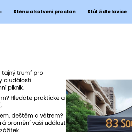
Stěna a kotvení pro stan
Stůl židle lavice
š tajný trumf pro
 a události
ní piknik,
em? Hledáte praktické a
,
ncem, deštěm a větrem?
erá promění vaší událost
ážitek.