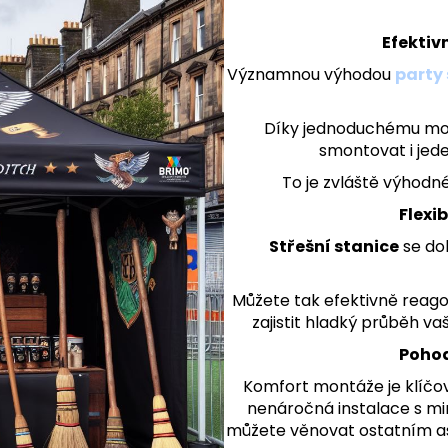
Efektiv
Významnou výhodou
party
Díky jednoduchému mon
smontovat i jed
To je zvláště výhodné
Flexib
Střešní stanice
se do
Můžete tak efektivně rea
zajistit hladký průběh v
Pohod
Komfort montáže je klíčov
nenáročná instalace s min
můžete věnovat ostatním as